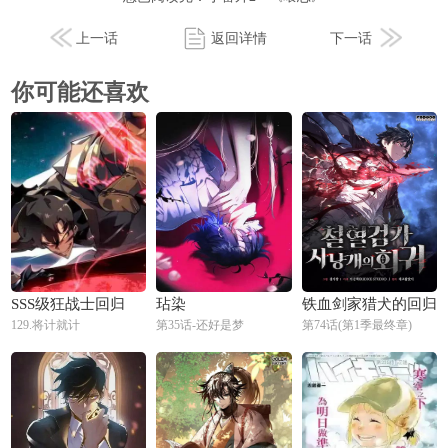
上一话
返回详情
下一话
你可能还喜欢
SSS级狂战士回归
玷染
铁血剑家猎犬的回归
129.将计就计
第35话-还好是梦
第74话(第1季最终章)