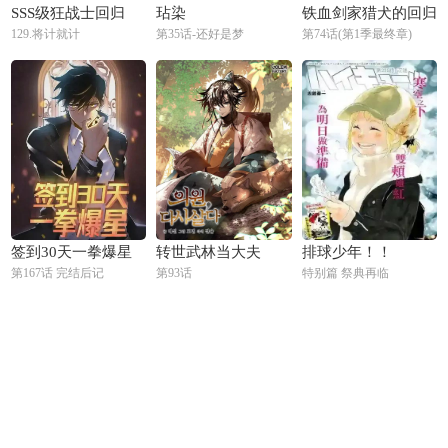
SSS级狂战士回归
玷染
铁血剑家猎犬的回归
129.将计就计
第35话-还好是梦
第74话(第1季最终章)
签到30天一拳爆星
转世武林当大夫
排球少年！！
第167话 完结后记
第93话
特别篇 祭典再临