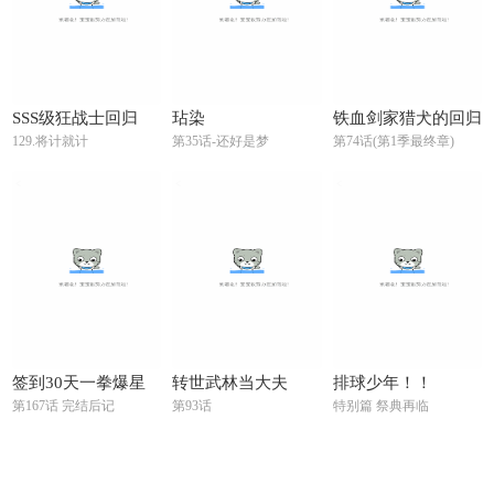
SSS级狂战士回归
玷染
铁血剑家猎犬的回归
129.将计就计
第35话-还好是梦
第74话(第1季最终章)
签到30天一拳爆星
转世武林当大夫
排球少年！！
第167话 完结后记
第93话
特别篇 祭典再临