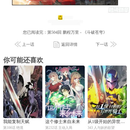
您已阅读完：
第504回 鹏程万里 - 《斗破苍穹》
上一话
返回详情
下一话
你可能还喜欢
我能复制天赋
这个修士来自未来
从1级开始的异世界骑士
第106话 绝境
第232话 主动入局
343 人与妖的欲望