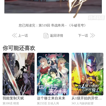
您已阅读完：
第519回 帝战终局 - 《斗破苍穹》
上一话
返回详情
下一话
你可能还喜欢
我能复制天赋
这个修士来自未来
从1级开始的异世界骑士
第106话 绝境
第232话 主动入局
343 人与妖的欲望