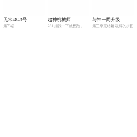
无常4843号
超神机械师
与神一同升级
第73话
281 捅我一下就想跑，不存在的
第三季完结篇 破碎的拼图