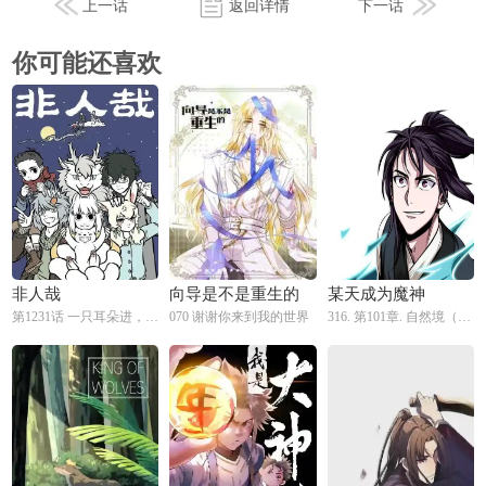
捡了东西的狼
我是大神仙
重生不良少教主
游乐园！后续
第825回 大清洗
[第127话] 前往中原 第二季最终话