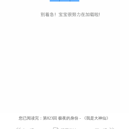
您已阅读完：
第823回 极夜的身份 - 《我是大神仙》
上一话
返回详情
下一话
你可能还喜欢
非人哉
向导是不是重生的
某天成为魔神
第1231话 一只耳朵进，一只耳朵出
070 谢谢你来到我的世界
316. 第101章. 自然境（2）