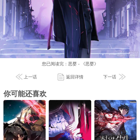
您已阅读完：
恶婴 - 《恶婴》
上一话
返回详情
下一话
你可能还喜欢