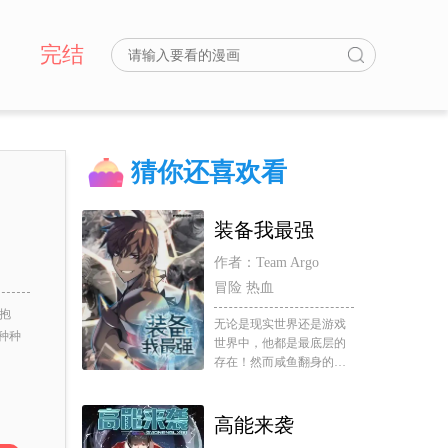
完结
猜你还喜欢看
装备我最强
作者：Team Argo
冒险 热血
抱
无论是现实世界还是游戏
种种
世界中，他都是最底层的
存在！然而咸鱼翻身的机
会终于来了！只要能够找
到游戏中的最强装备，就
能获得超20亿玩家中唯一
高能来袭
一个成为传说中最强职业