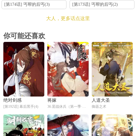
[第174话] 丐帮的后丐(3)
[第173话] 丐帮的后丐(2)
大人，更多话点这里
你可能还喜欢
绝对剑感
将嫁
人道大圣
[第192话] 幕后黑手(4)
36.罢战休兵（第一季·完）
御器之术