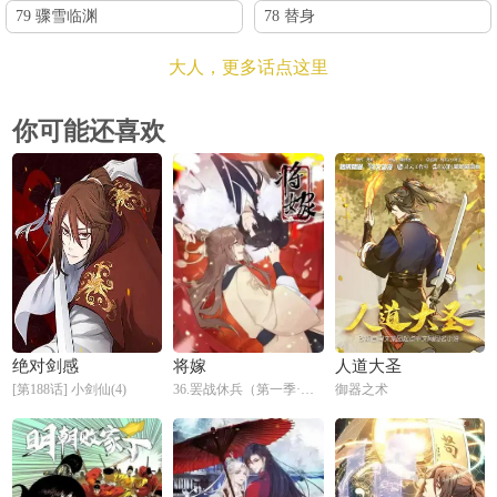
79 骤雪临渊
78 替身
大人，更多话点这里
你可能还喜欢
绝对剑感
将嫁
人道大圣
[第188话] 小剑仙(4)
36.罢战休兵（第一季·完）
御器之术