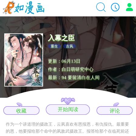
入幕之臣
重生
古风
更新：06月13日
作者：白日萌研究中心
最新：94 要留清白在人间
开始阅读
收藏
评论
作为一个讲道理的摄政王，云夙喜欢有恩报恩，有仇报仇。最重要
的恩，他要报给那个命中的夙敌武摄政王。报答给那个在临死前还