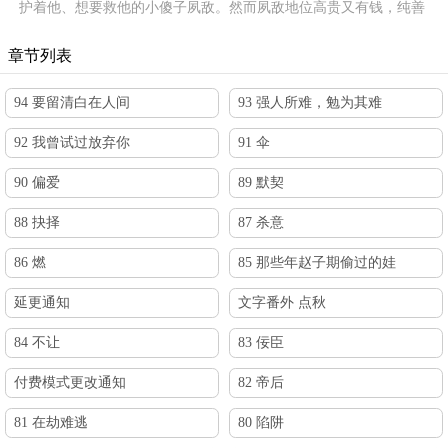
护着他、想要救他的小傻子夙敌。然而夙敌地位高贵又有钱，纯善
耿直又忠义，他实在不知该如何下手。无以为报，只好以身相许。
章节列表
94 要留清白在人间
93 强人所难，勉为其难
92 我曾试过放弃你
91 伞
90 偏爱
89 默契
88 抉择
87 杀意
86 燃
85 那些年赵子期偷过的娃
延更通知
文字番外 点秋
84 不让
83 佞臣
付费模式更改通知
82 帝后
81 在劫难逃
80 陷阱